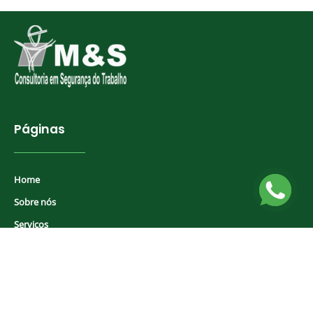
Páginas
Home
Wh
Sobre nós
Serviços
NRs
Contato
Material Gratuito