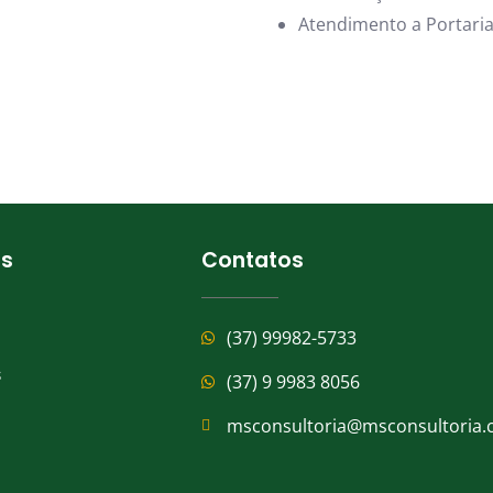
Atendimento a Portari
as
Contatos
(37) 99982-5733
s
(37) 9 9983 8056
msconsultoria@msconsultoria